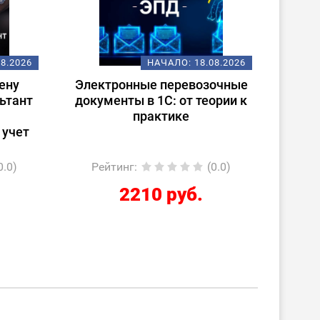
08.2026
НАЧАЛО:
18.08.2026
ену
Электронные перевозочные
Испо
ьтант
документы в 1С: от теории к
ст
практике
(
 учет
0.0)
Рейтинг
:
(0.0)
Ре
2210 руб.