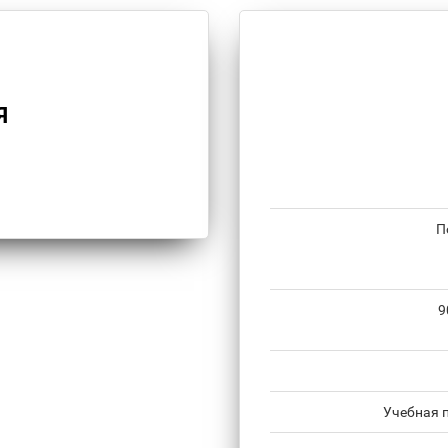
Я
П
9
Учебная 