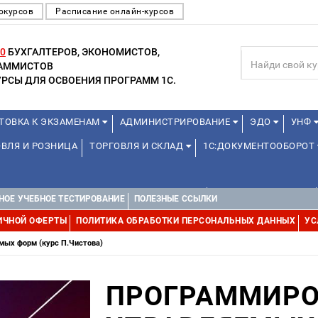
окурсов
Расписание онлайн-курсов
0
БУХГАЛТЕРОВ, ЭКОНОМИСТОВ,
РАММИСТОВ
РСЫ ДЛЯ ОСВОЕНИЯ ПРОГРАММ 1С.
ТОВКА К ЭКЗАМЕНАМ
АДМИНИСТРИРОВАНИЕ
ЭДО
УНФ
ВЛЯ И РОЗНИЦА
ТОРГОВЛЯ И СКЛАД
1С:ДОКУМЕНТООБОРОТ
ДЛЯ ПРЕПОДАВАТЕЛЕЙ ШКОЛЬНЫХ КУРСОВ
ДЛЯ ШКОЛЬНИКОВ
НОЕ УЧЕБНОЕ ТЕСТИРОВАНИЕ
ПОЛЕЗНЫЕ ССЫЛКИ
Е
1С:МЕДИЦИНА
WEB, JAVA И ANDROID
ИЧНОЙ ОФЕРТЫ
ПОЛИТИКА ОБРАБОТКИ ПЕРСОНАЛЬНЫХ ДАННЫХ
УС
мых форм (курс П.Чистова)
ПРОГРАММИРО