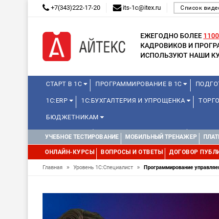
+7(343)222-17-20
its-1c@itex.ru
Список виде
ЕЖЕГОДНО БОЛЕЕ
1100
КАДРОВИКОВ И ПРОГ
ИСПОЛЬЗУЮТ НАШИ КУ
СТАРТ В 1С
ПРОГРАММИРОВАНИЕ В 1С
ПОДГО
1С:ERP
1С:БУХГАЛТЕРИЯ И УПРОЩЕНКА
ТОРГО
БЮДЖЕТНИКАМ
МИНИ-КУРСЫ
КУРСЫ ДЛЯ ШКОЛЬНИКОВ
КУРСЫ 
УЧЕБНОЕ ТЕСТИРОВАНИЕ
МОБИЛЬНЫЙ ТРЕНАЖЕР
ПЛАТ
УПРАВЛЕНИЕ ПРОЕКТАМИ
УПРАВЛЕНЦАМ
ДРУГИ
ОНЛАЙН-КУРСЫ
ВОПРОСЫ И ОТВЕТЫ
ДОГОВОР ПУБЛ
»
»
Главная
Уровень 1С:Специалист
Программирование управляе